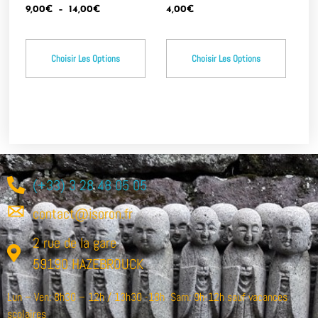
9,00
€
–
14,00
€
4,00
€
Choisir Les Options
Choisir Les Options
(+33) 3 28 48 05 05
contact@isoron.fr
2 rue de la gare
59190 HAZEBROUCK
Lun – Ven: 8h30 – 12h / 13h30 -18h Sam: 9h-12h sauf vacances
scolaires