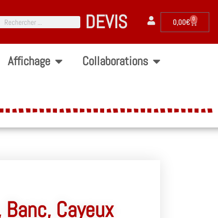
DEVIS
0
0,00
€
Affichage
Collaborations
, Banc, Cayeux