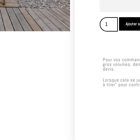
Ajouter a
Pour vos command
gros volumes, de
devis.
Lorsque cela se j
à tirer" pour cont