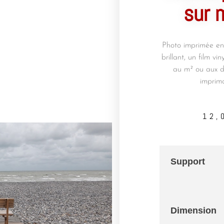
sur 
Photo imprimée en 
brillant, un film v
au m² ou aux d
imprim
12,
Support
Dimension