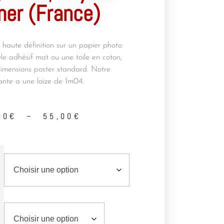
mer (France)
haute définition sur un papier photo
inyle adhésif mat ou une toile en coton,
imensions poster standard. Notre
ante a une laize de 1m04.
00
€
–
55,00
€