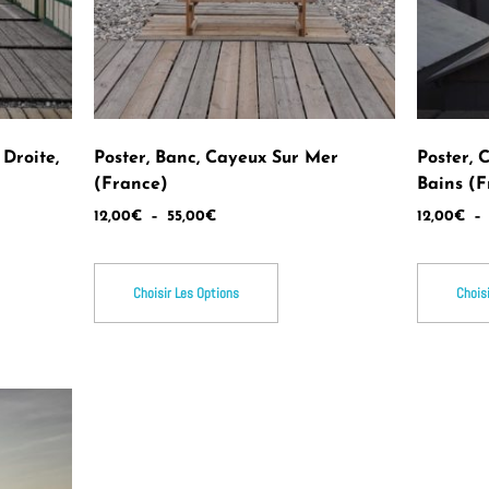
Droite,
Poster, Banc, Cayeux Sur Mer
Poster, 
(France)
Bains (F
12,00
€
–
55,00
€
12,00
€
–
Choisir Les Options
Chois