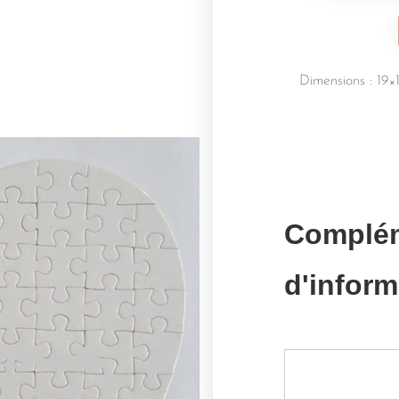
Dimensions :
19×
Complé
d'inform