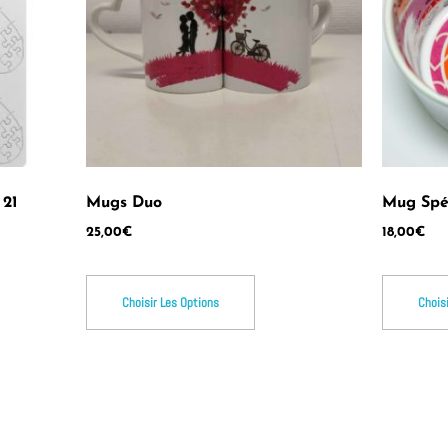
 21
Mugs Duo
Mug Spé
25,00
€
18,00
€
Choisir Les Options
Chois