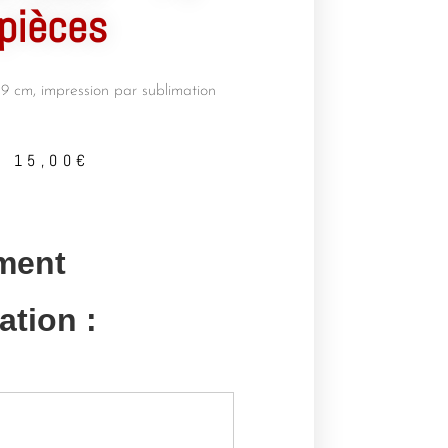
pièces
19
cm,
impression
par sublimation
15,00
€
ment
ation :