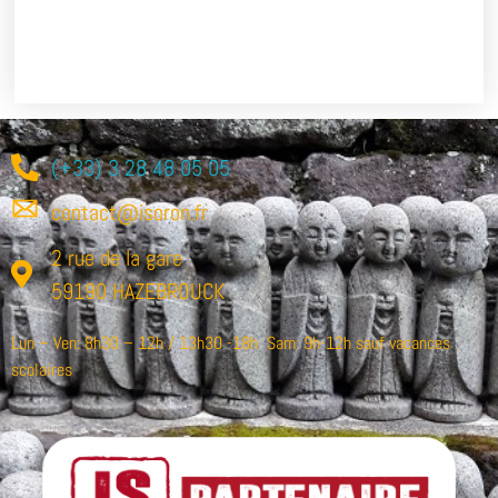
(+33) 3 28 48 05 05
contact@isoron.fr
2 rue de la gare
59190 HAZEBROUCK
Lun – Ven: 8h30 – 12h / 13h30 -18h Sam: 9h-12h sauf vacances
scolaires